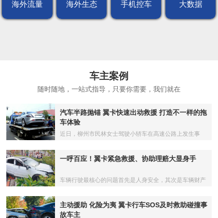
海外流量
海外生态
手机控车
大数据
车主案例
随时随地，一站式指导，只要你需要，我们就在
汽车半路抛锚 翼卡快速出动救援 打造不一样的拖
车体验
近日，柳州市民林女士驾驶小轿车在高速公路上发生事
故，修理厂拖车时居然以20多公里的拖车距离，要价3000
元
一呼百应！翼卡紧急救援、协助理赔大显身手
车辆行驶最核心的问题首先是人身安全，其次是车辆财产
安全。当不幸遭遇车祸时，车主们却往往因不知所措而贻
误了"黄金"救援时间
主动援助 化险为夷 翼卡行车SOS及时救助碰撞事
故车主