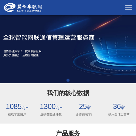
我们的核心数据
1085
1300
25
36
万+
万+
家
家
在线车主用户
连接智能硬件数
合作前装车厂
接入全球运营商
产品服务